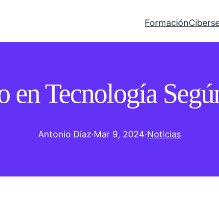
Formación
Cibers
o en Tecnología Segú
Antonio Díaz
·
Mar 9, 2024
·
Noticias