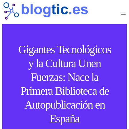
Gigantes Tecnológicos
y la Cultura Unen
Fuerzas: Nace la
Primera Biblioteca de
Autopublicación en
España