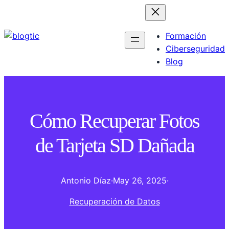
Formación
Ciberseguridad
Blog
Cómo Recuperar Fotos
de Tarjeta SD Dañada
Antonio Díaz
·
May 26, 2025
·
Recuperación de Datos