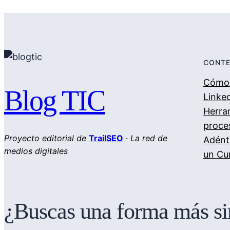
CONTE
Cómo 
Blog TIC
Linked
Herra
proce
Proyecto editorial de
TrailSEO
·
La red de
Adént
medios digitales
un Cu
¿Buscas una forma más sim