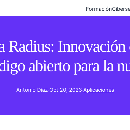
Formación
Cibers
a Radius: Innovación 
digo abierto para la n
Antonio Díaz
·
Oct 20, 2023
·
Aplicaciones