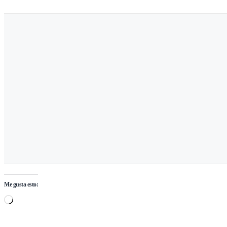
Me gusta esto:
Cargando…